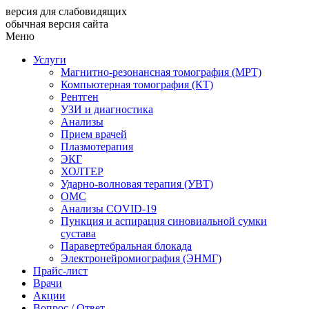
версия для слабовидящих
обычная версия сайта
Меню
Услуги
Магнитно-резонансная томография (МРТ)
Компьютерная томография (КТ)
Рентген
УЗИ и диагностика
Анализы
Прием врачей
Плазмотерапия
ЭКГ
ХОЛТЕР
Ударно-волновая терапия (УВТ)
ОМС
Анализы COVID-19
Пункция и аспирация синовиальной сумки
сустава
Паравертебральная блокада
Электронейромиография (ЭНМГ)
Прайс-лист
Врачи
Акции
Вопрос / Ответ