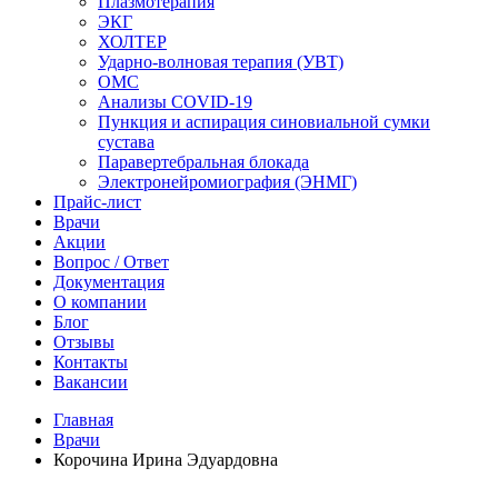
Плазмотерапия
ЭКГ
ХОЛТЕР
Ударно-волновая терапия (УВТ)
ОМС
Анализы COVID-19
Пункция и аспирация синовиальной сумки
сустава
Паравертебральная блокада
Электронейромиография (ЭНМГ)
Прайс-лист
Врачи
Акции
Вопрос / Ответ
Документация
О компании
Блог
Отзывы
Контакты
Вакансии
Главная
Врачи
Корочина Ирина Эдуардовна