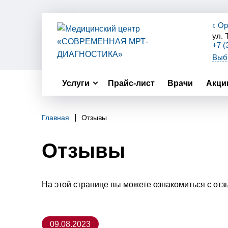
г. О
ул. 
+7 (
+7(9
Выбр
+7(9
Для
+7(9
Услуги
Прайс-лист
Врачи
Акци
Главная
Отзывы
Отзывы
На этой странице вы можете ознакомиться с отзы
09.08.2023