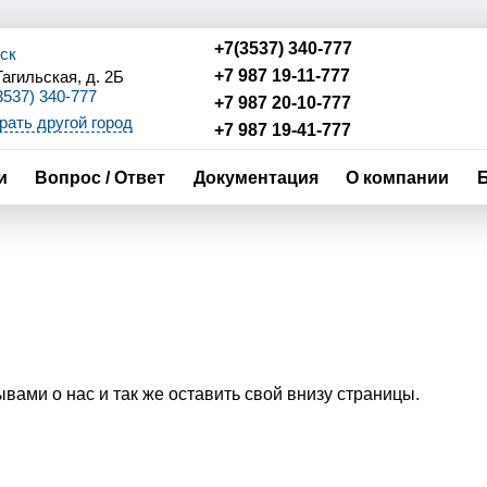
+7(3537) 340-777
рск
+7 987 19-11-777
Тагильская, д. 2Б
3537) 340-777
+7 987 20-10-777
87)20-10-777
ать другой город
+7 987 19-41-777
87)19-11-777
 Записи по ОМС:
87)19-41-777
и
Вопрос / Ответ
Документация
О компании
вами о нас и так же оставить свой внизу страницы.