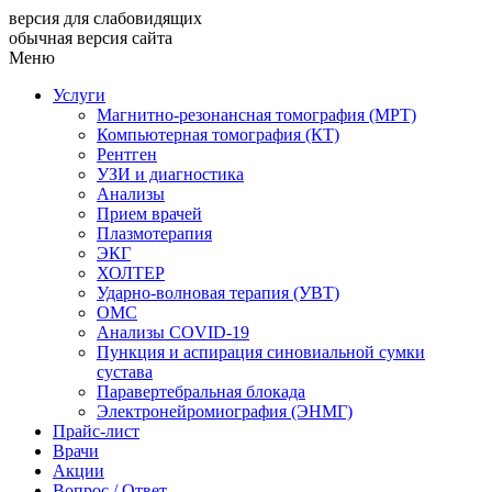
версия для слабовидящих
обычная версия сайта
Меню
Услуги
Магнитно-резонансная томография (МРТ)
Компьютерная томография (КТ)
Рентген
УЗИ и диагностика
Анализы
Прием врачей
Плазмотерапия
ЭКГ
ХОЛТЕР
Ударно-волновая терапия (УВТ)
ОМС
Анализы COVID-19
Пункция и аспирация синовиальной сумки
сустава
Паравертебральная блокада
Электронейромиография (ЭНМГ)
Прайс-лист
Врачи
Акции
Вопрос / Ответ