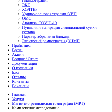
Плазмотерапия
ЭКГ
ХОЛТЕР
Ударно-волновая терапия (УВТ)
ОМС
Анализы COVID-19
Пункция и аспирация синовиальной сумки
сустава
Паравертебральная блокада
Электронейромиография (ЭНМГ)
Прайс-лист
Врачи
Акции
Вопрос / Ответ
Документация
О компании
Блог
Отзывы
Контакты
Вакансии
Главная
Услуги
Магнитно-резонансная томография (МРТ)
Комплексное исследование