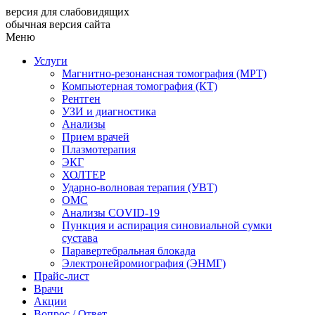
версия для слабовидящих
обычная версия сайта
Меню
Услуги
Магнитно-резонансная томография (МРТ)
Компьютерная томография (КТ)
Рентген
УЗИ и диагностика
Анализы
Прием врачей
Плазмотерапия
ЭКГ
ХОЛТЕР
Ударно-волновая терапия (УВТ)
ОМС
Анализы COVID-19
Пункция и аспирация синовиальной сумки
сустава
Паравертебральная блокада
Электронейромиография (ЭНМГ)
Прайс-лист
Врачи
Акции
Вопрос / Ответ