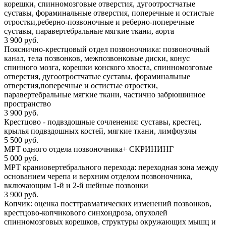
корешки, спинномозговые отверстия, дугоотростчатые
суставы, фораминальные отверстия, поперечные и остистые
отростки,реберно-позвоночные и реберно-поперечные
суставы, паравертебральные мягкие ткани, аорта
3 900 руб.
Пояснично-крестцовый отдел позвоночника: позвоночный
канал, тела позвонков, межпозвонковые диски, конус
спинного мозга, корешки конского хвоста, спинномозговые
отверстия, дугоотростчатые суставы, фораминальные
отверстия,поперечные и остистые отростки,
паравертебральные мягкие ткани, частично забрюшинное
пространство
3 900 руб.
Крестцово - подвздошные сочленения: суставы, крестец,
крылья подвздошных костей, мягкие ткани, лимфоузлы
5 500 руб.
МРТ одного отдела позвоночника+ СКРИНИНГ
5 000 руб.
МРТ краниовертебрального перехода: переходная зона между
основанием черепа и верхним отделом позвоночника,
включающим 1-й и 2-й шейные позвонки
3 900 руб.
Копчик: оценка посттравматических изменений позвонков,
крестцово-копчикового синхондроза, опухолей
спинномозговых корешков, структуры окружающих мышц и