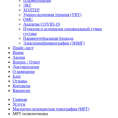
Плазмотерапия
ЭКГ
ХОЛТЕР
Ударно-волновая терапия (УВТ)
ОМС
Анализы COVID-19
Пункция и аспирация синовиальной сумки
сустава
Паравертебральная блокада
Электронейромиография (ЭНМГ)
Прайс-лист
Врачи
Акции
Вопрос / Ответ
Документация
О компании
Блог
Отзывы
Контакты
Вакансии
Главная
Услуги
Магнитно-резонансная томография (МРТ)
МРТ позвоночника