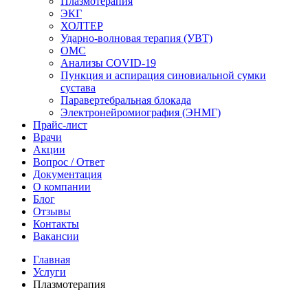
Плазмотерапия
ЭКГ
ХОЛТЕР
Ударно-волновая терапия (УВТ)
ОМС
Анализы COVID-19
Пункция и аспирация синовиальной сумки
сустава
Паравертебральная блокада
Электронейромиография (ЭНМГ)
Прайс-лист
Врачи
Акции
Вопрос / Ответ
Документация
О компании
Блог
Отзывы
Контакты
Вакансии
Главная
Услуги
Плазмотерапия