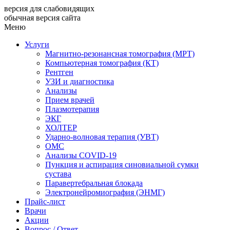
версия для слабовидящих
обычная версия сайта
Меню
Услуги
Магнитно-резонансная томография (МРТ)
Компьютерная томография (КТ)
Рентген
УЗИ и диагностика
Анализы
Прием врачей
Плазмотерапия
ЭКГ
ХОЛТЕР
Ударно-волновая терапия (УВТ)
ОМС
Анализы COVID-19
Пункция и аспирация синовиальной сумки
сустава
Паравертебральная блокада
Электронейромиография (ЭНМГ)
Прайс-лист
Врачи
Акции
Вопрос / Ответ